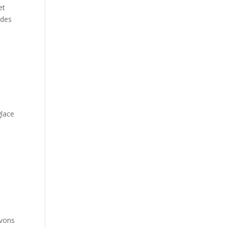
et
 des
glace
avons