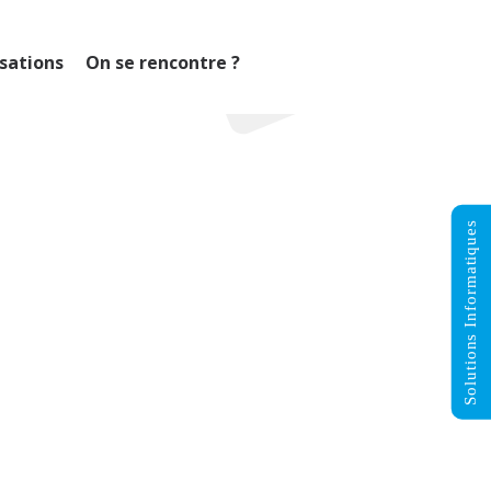
isations
On se rencontre ?
Solutions Informatiques