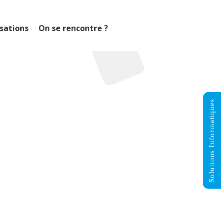
isations
On se rencontre ?
Solutions Informatiques